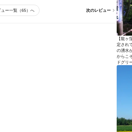
chevron_right
ビュー一覧（65）へ
次のレビュー
【龍ヶ
定され
の湧水
からこ
ドグリ