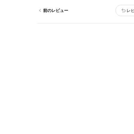
chevron_left
undo
前のレビュー
レ