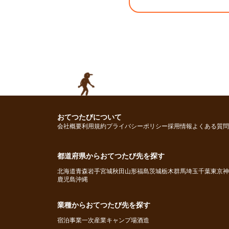
おてつたびについて
会社概要
利用規約
プライバシーポリシー
採用情報
よくある質問
都道府県からおてつたび先を探す
北海道
青森
岩手
宮城
秋田
山形
福島
茨城
栃木
群馬
埼玉
千葉
東京
神
鹿児島
沖縄
業種からおてつたび先を探す
宿泊事業
一次産業
キャンプ場
酒造