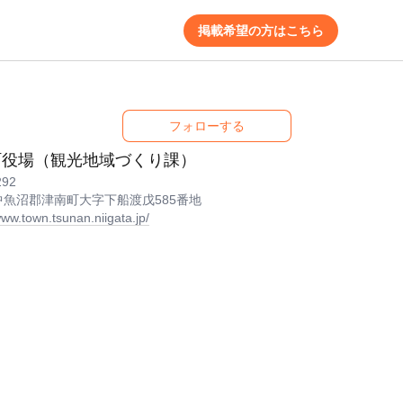
掲載希望の方はこちら
フォローする
町役場（観光地域づくり課）
292
中魚沼郡津南町大字下船渡戊585番地
www.town.tsunan.niigata.jp/