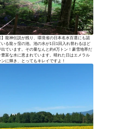
窪】龍神伝説が残り、環境省の日本名水百選にも認
ている龍ヶ窪の池。池の水が1日1回入れ替わるほど
が出ています。その量なんと約4万トン！豪雪地帯だ
そ豊富な水に恵まれています。晴れた日はエメラル
ーンに輝き、とってもキレイですよ！