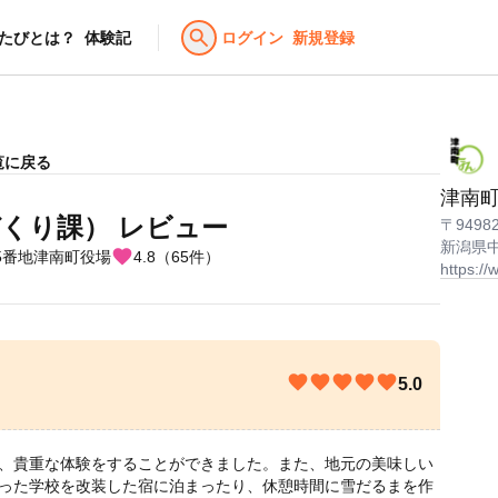
search
たびとは？
体験記
ログイン
新規登録
覧に戻る
津南
づくり課）
レビュー
〒9498
新潟県
favorite
5番地津南町役場
4.8（65件）
https://
favorite
favorite
favorite
favorite
favorite
favorite
favorite
favorite
favorite
favorite
5.0
、貴重な体験をすることができました。また、地元の美味しい
った学校を改装した宿に泊まったり、休憩時間に雪だるまを作