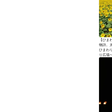
【ひま
物詩。
ひまわ
り広場