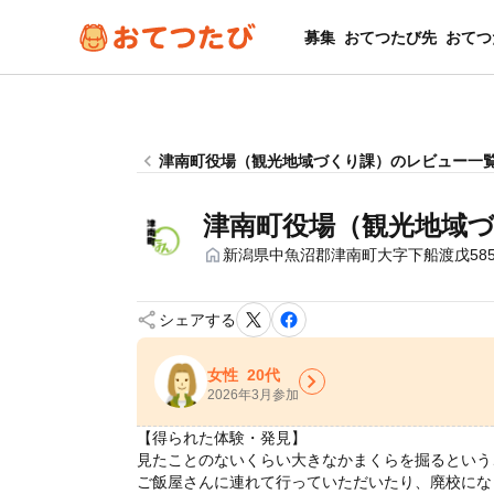
募集
おてつたび先
おてつ
chevron_left
津南町役場（観光地域づくり課）のレビュー一
津南町役場（観光地域
home
新潟県中魚沼郡津南町大字下船渡戊58
share
シェアする
女性
20代
chevron_right
2026年3月参加
【得られた体験・発見】
見たことのないくらい大きなかまくらを掘るという
ご飯屋さんに連れて行っていただいたり、廃校にな