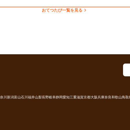
chevron_right
おてつたび一覧を見る
奈川
新潟
富山
石川
福井
山梨
長野
岐阜
静岡
愛知
三重
滋賀
京都
大阪
兵庫
奈良
和歌山
鳥取