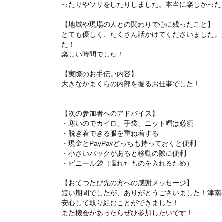
ったりやソリをしたりしました。本当に楽しかった
【地域や現場の人との関わりで心に残ったこと】
とても優しく、たくさん話かけてくださいました。
た！
楽しい時間でした！
【実際のお手伝い内容】
大きなかまくらの内部を掘るお仕事でした！
【次の参加者へのアドバイス】
・寒いのでカイロ、手袋、ニット帽は必須
・脱ぎ着できる服を重ね着する
・現金とPayPayどっちも持っておくと便利
・小さいバックがあると移動の際に便利
・ビニール袋（濡れたものを入れるため）
【おてつたび先の方への感謝メッセージ】
短い期間でしたが、ありがとうございました！津南
安心して取り組むことができました！
また機会があったらぜひ参加したいです！