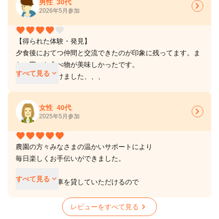
男性
30代
chevron_right
2026年5月参加
favorite
favorite
favorite
favorite
favorite
favorite
favorite
favorite
favorite
【得られた体験・発見】
夕食後におてつ仲間と交流できたのが印象に残ってます。ま
た、貰った食べ物が美味しかったです。
keyboard_arrow_down
すべて見る
鳴門競艇は負けました、、、
女性
40代
chevron_right
2025年5月参加
【地域や現場の人との関わりで心に残ったこと】
favorite
favorite
favorite
favorite
favorite
favorite
favorite
favorite
favorite
favorite
仕事の合間の休憩でコーヒー飲みながらお菓子食べて、みん
なでまったりしてたのが毎日の癒しでした。
農園の方々みなさまの温かいサポートにより
毎日楽しくお手伝いができました。
【実際のお手伝い内容】
keyboard_arrow_down
すべて見る
メインはらっきょうの砂落としです。１５ｋｇ位の箱を持ち
一人一台自転車を貸していただけるので
ますが慣れれば大丈夫です。
フリータイムは色んな所へ行くことができました。
chevron_right
レビューをすべて見る
【次の参加者へのアドバイス】
仕事内容や環境など書かれている通りです。