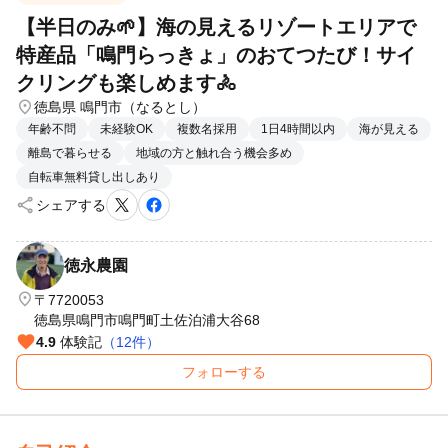
【半日のみ🌱】海の見えるリゾートエリアで
特産品「鳴門らっきょ」のおてつたび！サイ
クリングも楽しめます🚴
location_on
徳島県 鳴門市（なるとし）
年齢不問
未経験OK
複数名採用
1日4時間以内
海が見える
離島で暮らせる
地域の方と触れ合う機会多め
自転車無料貸し出しあり
share
シェアする
徳永農園
location_on
〒7720053
徳島県鳴門市鳴門町土佐泊浦大谷68
favorite
4.9
体験記
（12件）
フォローする