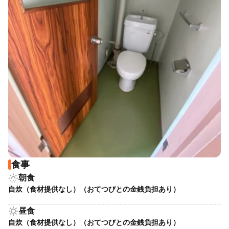
食事
sunny_snowing
朝食
自炊（食材提供なし）（おてつびとの金銭負担あり）
sunny
昼食
自炊（食材提供なし）（おてつびとの金銭負担あり）