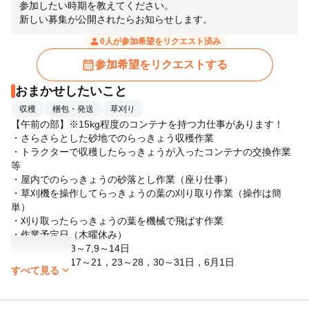
参加したい時期を教えてください。
person
0人が参加希望をリクエスト済み
calendar_month
参加希望をリクエストする
おまかせしたいこと
収穫
梱包・発送
草刈り
【午前の部】※15kg程度のコンテナを持つ力仕事があります！
・さらさらとした砂地でのらっきょう収穫作業
・トラクターで収穫したらっきょうが入ったコンテナの交換作業
等
・屋内でのらっきょうの砂落とし作業（座り仕事）
・草刈機を操作してらっきょうの葉の刈り取り作業（操作は簡
単）
・刈り取ったらっきょうの葉を機械で飛ばす作業
・作業予定日（木曜休み）
日程1：5月3～7,9～14日
日程2：5月17～21，23～28，30～31日，6月1日
expand_more
すべて見る
【午後の部】
・屋内でのらっきょうの選別作業（座り仕事）