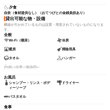
bedtime
夕食
自炊（食材提供なし）（おてつびとの金銭負担あり）
貸出可能な物・設備
横線が引かれているものは設置・用意されていないものになりま
す。
全般
Wi-Fi（寝床）
冷房
暖房
掃除用具
タオル
ハンガー
机（仕事・勉強用）
お風呂
シャンプー・リンス・ボデ
ドライヤー
ィーソープ
バスタオル
食事