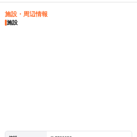
【その他】
施設・周辺情報
・集合、解散は鳴門市内であれば鳴門市役所が送迎します！
・宿舎や生活のお困りごとは鳴門市役所がサポートします！
施設