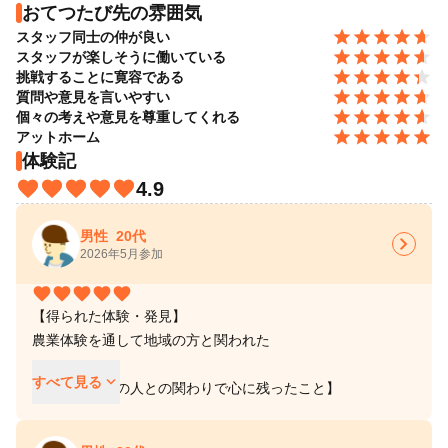
おてつたび先の雰囲気
grade
grade
grade
grade
grade
grade
grade
grade
grade
grade
スタッフ同士の仲が良い
grade
grade
grade
grade
grade
grade
grade
grade
grade
grade
スタッフが楽しそうに働いている
grade
grade
grade
grade
grade
grade
grade
grade
grade
grade
挑戦することに寛容である
grade
grade
grade
grade
grade
grade
grade
grade
grade
grade
質問や意見を言いやすい
grade
grade
grade
grade
grade
grade
grade
grade
grade
grade
個々の考えや意見を尊重してくれる
grade
grade
grade
grade
grade
grade
grade
grade
grade
grade
アットホーム
体験記
favorite
favorite
favorite
favorite
favorite
favorite
favorite
favorite
favorite
favorite
4.9
男性
20代
chevron_right
2026年5月参加
favorite
favorite
favorite
favorite
favorite
favorite
favorite
favorite
favorite
favorite
【得られた体験・発見】
農業体験を通して地域の方と関われた
keyboard_arrow_down
すべて見る
【地域や現場の人との関わりで心に残ったこと】
仕事の合間に休憩時間がありコーヒーやお菓子をいただいた