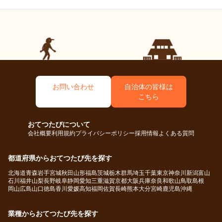
２週間あっという間なので色々行くことをオススメします。
非日常的な体験ができたと思ってます。
徳永農園の方々、市役所の方々大変お世話になりました
【おてつたび先の方への感謝メッセージ】
ありがとうございました！また機会があれば参加したいで
農園の皆さん、おてつの皆さんありがとうございました！
す！
またどこかで会いましょう！
お問い合わせ
自治体の皆様は
こちら
おてつたびについて
会社概要
利用規約
プライバシーポリシー
採用情報
よくある質問
都道府県からおてつたび先を探す
北海道
青森
岩手
宮城
秋田
山形
福島
茨城
栃木
群馬
埼玉
千葉
東京
神奈川
新潟
富山
石川
福井
山梨
長野
岐阜
静岡
愛知
三重
滋賀
京都
大阪
兵庫
奈良
和歌山
鳥取
島根
岡山
広島
山口
徳島
香川
愛媛
高知
福岡
佐賀
長崎
熊本
大分
宮崎
鹿児島
沖縄
業種からおてつたび先を探す