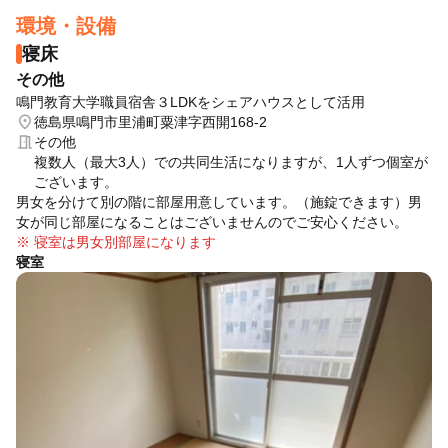
→粒の大きさによってコンテナに分ける作業です
環境・設備
・屋内でのらっきょうの砂落とし作業（座り仕事）
・屋内での洗い作業
寝床
→屋内でらっきょうの薄皮を水につけて洗う作業です
その他
・作業予定日（金曜休み）
鳴門教育大学職員宿舎３LDKをシェアハウスとして活用
日程1：5月3～8,10～14日
location_on
徳島県鳴門市里浦町粟津字西開168-2
日程2：5月17～22，24～29，31日，6月1日
meeting_room
その他
複数人（最大3人）での共同生活になりますが、1人ずつ個室が
※作業をしながらわからないことや難しいことがあれば気軽に相
ございます。
談してください。
男女を分けて別の階に部屋用意しています。（施錠できます）男
午前勤務各1名、午後勤務各1名の予定です。
女が同じ部屋になることはございませんのでご安心ください。
※ 寝室は男女別部屋になります
寝室