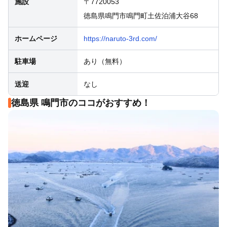
施設
〒7720053
徳島県鳴門市鳴門町土佐泊浦大谷68
ホームページ
https://naruto-3rd.com/
駐車場
あり（無料）
送迎
なし
徳島県 鳴門市のココがおすすめ！