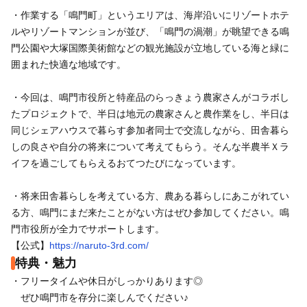
・作業する「鳴門町」というエリアは、海岸沿いにリゾートホテ
ルやリゾートマンションが並び、「鳴門の渦潮」が眺望できる鳴
門公園や大塚国際美術館などの観光施設が立地している海と緑に
囲まれた快適な地域です。
・今回は、鳴門市役所と特産品のらっきょう農家さんがコラボし
たプロジェクトで、半日は地元の農家さんと農作業をし、半日は
同じシェアハウスで暮らす参加者同士で交流しながら、田舎暮ら
しの良さや自分の将来について考えてもらう。そんな半農半Ｘラ
イフを過ごしてもらえるおてつたびになっています。
・将来田舎暮らしを考えている方、農ある暮らしにあこがれてい
る方、鳴門にまだ来たことがない方はぜひ参加してください。鳴
門市役所が全力でサポートします。
【公式】
https://naruto-3rd.com/
特典・魅力
・フリータイムや休日がしっかりあります◎
ぜひ鳴門市を存分に楽しんでください♪