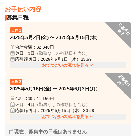
お手伝い内容
募集日程
応
募
受
付
了
日程 1
終
2025年5月2日(金)
〜
2025年5月15日(木)
currency_yen
合計金額：32,340円
event
休日：3日
（勤務なしの移動日も含む）
event_busy
応募締切日：2025年5月1日（木）23:59
expand_more
おてつだいの流れを見る
応
募
受
付
了
日程 2
終
2025年5月16日(金)
〜
2025年6月2日(月)
currency_yen
合計金額：41,160円
event
休日：4日
（勤務なしの移動日も含む）
event_busy
応募締切日：2025年5月15日（木）23:59
expand_more
おてつだいの流れを見る
calendar_month
現在、募集中の日程はありません