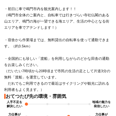
・初日に車で鳴門市内を観光案内します！！
（鳴門市全体のご案内と、自転車では行きづらい寺社仏閣のある
山エリア、鳴門の海が一望できる海エリア、生活の中心となる街
エリアを車でアテンドします！）
・宿舎から作業場までは、無料貸出の自転車を使って通勤できま
す。（約3.5km）
・全国的にも珍しい「渡船」を利用しながらのどかな田舎の通勤
をお楽しみください。
（だいたい7時頃から20時頃まで市民の生活の足として片道3分の
無料「渡船」を運営しています。
だれでもご利用できるので最近はサイクリングや観光に訪れる
利用者もよく見ます。）
おてつたび先の環境・雰囲気
人手不足を
地域の魅力を
力仕事が
力仕事が