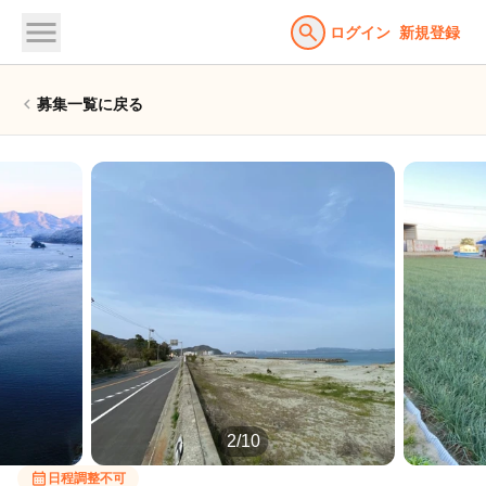
menu
search
ログイン
新規登録
chevron_left
募集一覧に戻る
3/10
calendar_month
日程調整不可