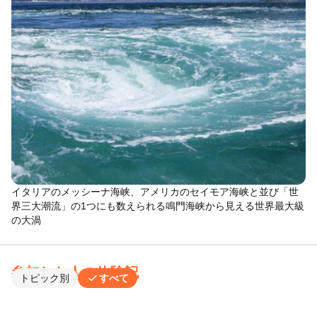
イタリアのメッシーナ海峡、アメリカのセイモア海峡と並び「世
界三大潮流」の1つにも数えられる鳴門海峡から見える世界最大級
の大渦
参加した人の体験記
check
トピック別
すべて