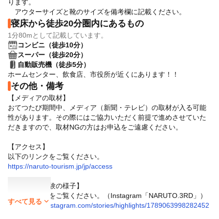
ります。
アウターサイズと靴のサイズを備考欄に記載ください。
寝床から徒歩20分圏内にあるもの
1分80mとして記載しています。
コンビニ（徒歩10分）
スーパー（徒歩20分）
自動販売機（徒歩5分）
ホームセンター、飲食店、市役所が近くにあります！！
その他・備考
【メディアの取材】
おてつたび期間中、メディア（新聞・テレビ）の取材が入る可能
性があります。その際にはご協力いただく前提で進めさせていた
だきますので、取材NGの方はお申込をご遠慮ください。
【アクセス】
以下のリンクをご覧ください。
https://naruto-tourism.jp/jp/access
【昨年度の体験の様子】
以下のリンクをご覧ください。（Instagram「NARUTO.3RD」）
expand_more
すべて見る
https://www.instagram.com/stories/highlights/1789063998282452
3/