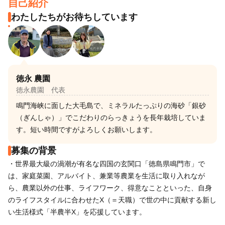
自己紹介
わたしたちがお待ちしています
徳永 農園
徳永農園 代表
鳴門海峡に面した大毛島で、ミネラルたっぷりの海砂「銀砂
（ぎんしゃ）」でこだわりのらっきょうを長年栽培していま
す。短い時間ですがよろしくお願いします。
募集の背景
・世界最大級の渦潮が有名な四国の玄関口「徳島県鳴門市」で
は、家庭菜園、アルバイト、兼業等農業を生活に取り入れなが
ら、農業以外の仕事、ライフワーク、得意なことといった、自身
のライフスタイルに合わせたX（＝天職）で世の中に貢献する新し
い生活様式「半農半X」を応援しています。