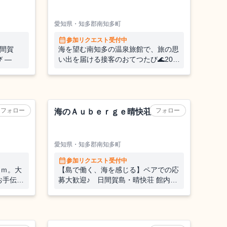
愛知県・知多郡南知多町
calendar_month
参加リクエスト受付中
日間賀
海を望む南知多の温泉旅館で、旅の思
 ―
い出を届ける接客のおてつたび🌊20代
のスタッフが多い職場です！
ホテル
フォロー
フォロー
海のＡｕｂｅｒｇｅ晴快荘
愛知県・知多郡南知多町
calendar_month
参加リクエスト受付中
０ｍ。大
【島で働く、海を感じる】ペアでの応
お手伝い
募大歓迎♪ 日間賀島・晴快荘 館内全
段を確保
般のおてつだい募集🌴
ホテル