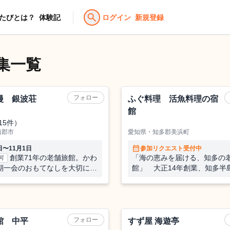
search
たびとは？
体験記
ログイン
新規登録
集一覧
旅館
フォロー
漫 銀波荘
ふぐ料理 活魚料理の宿 
館
15件）
蒲郡市
愛知県・知多郡美浜町
calendar_month
日〜11月1日
参加リクエスト受付中
創業71年の老舗旅館。かわ
「海の恵みを届ける、知多の
可
館」 大正14年創業、知多半
期一会のおもてなしを大切に、
の老舗旅館
広がる三河湾と、絶景温泉に癒
三河の美味を五感で楽しむ宿
旅館
フォロー
館 中平
すず屋 海遊亭