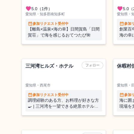
favorite
favorite
5.0
（1件）
5.0
（
愛知県・知多郡南知多町
愛知県・
calendar_month
calendar_month
参加リクエスト受付中
参加
【離島×温泉×海の幸】日間賀島「日間
創業百
賀荘」で海を感じるおてつたび🌺
海の幸
🍚付
ホテル
ホテル
フォロー
三河湾ヒルズ・ホテル
休暇村
愛知県・西尾市
愛知県・
calendar_month
calendar_month
参加リクエスト受付中
参加
調理経験のある方、お料理が好きな方
海に囲
🍳 | 三河湾を一望できる絶景ホテルで
現場を
働く。夏の繁忙期におもてなしを支え
平洋に
て下さる方、ご応募をお待ちしており
方から
ます◎
旅館
旅館