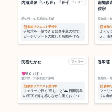
フォロー
内海温泉『いち豆』『豆千待月』
南知多
佐宗
愛知県・知多郡南知多町
愛知県・
calendar_month
calendar_month
参加リクエスト受付中
参加
伊勢湾を一望できる知多半島の宿で、
ふぐが
ビーチリゾートの癒しと感動を作るお
え。南
てつたび！
館業務
旅館
旅館
フォロー
民宿たかせ
香翠荘
favorite
5.0
（1件）
愛知県・知多郡南知多町
愛知県・
calendar_month
calendar_month
参加リクエスト受付中
参加
フェリーで行く“島しごと”🌊 日間賀島
フェリー
の民宿で海を感じながら働くおてつた
くの旅
び！