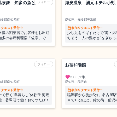
フォロー
温泉郷 知多の魚と温泉宿
海炎温泉 湯元ホテル小野
知多郡南知多町
愛知県・知多郡美浜町
calendar_month
リクエスト受付中
参加リクエスト受付中
自慢の割烹宿でお客様をお出迎
少し足をのばすだけで“海・温
知多の会席料理宿「佐宗」で旅
ちそう・人の温かさ”をぎゅっ
全般をお任せ
込んだ、海辺の料理旅館【知
の料理とおもてなしを目指す
てつだいをしてみませんか？
旅館
フォロー
お宿和陽館
favorite
3.0
（1件）
知多郡南知多町
愛知県・稲沢市
calendar_month
リクエスト受付中
参加リクエスト受付中
で行く“島暮らし”体験🌴 海近
稲沢駅から徒歩5分。名古屋
館・香翠荘で働くおてつたび！
車で15分ほど。緑の街、稲沢
ジネスホテルで宿泊業務全般
たび。