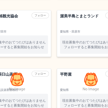
ド「五平もち・こんにゃく・甘
す。
どを昔ながらの手仕事で、一か
農業（野菜）
てみませんか？
フォロー
 旭観光協会
渥美半島とまとランド
豊田市
愛知県・田原市
集中のおてつたびはありません
現在募集中のおてつたびはあ
ローすると募集開始をお知らせ
フォローすると募集開始をお
旅館
フォロー
茶臼山高原
平野屋
北設楽郡豊根村
愛知県
集中のおてつたびはありません
現在募集中のおてつたびはあ
ローすると募集開始をお知らせ
フォローすると募集開始をお