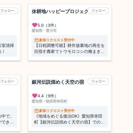
農業（野菜）
フォロー
フォロー
休耕地ハッピープロジェクト
favorite
5.0
（3件）
愛知県・豊川市
calendar_month
参加リクエスト受付中
客室清掃
【日程調整可能】耕作放棄地の再生を
集！
目指す農家でトウモロコシの種まきの
お手伝い！空き時間は車で観光にも出
かけられます🚙
旅館
フォロー
フォロー
銀河伝説煌めく天空の宿 天の丸
favorite
4.4
（9件）
愛知県・額田郡幸田町
calendar_month
参加リクエスト受付中
の中で、
《地域をめぐる後泊OK》愛知県幸田
ができま
町【銀河伝説煌めく天空の宿】でのお
がありま
てつたび♪蒲郡・三河湾・渥美半島を