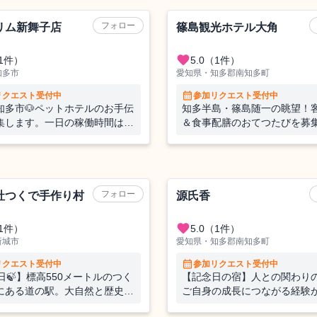
旅館
フォロー
リム新舞子店
篠島観光ホテル大角
favorite
1件）
5.0
（1件）
知多市
愛知県・知多郡南知多町
calendar_month
リクエスト受付中
参加リクエスト受付中
知多市🐶ペットホテルのお手伝
知多半島・篠島随一の眺望！
集します。一日の稼働時間は
＆食事配膳のおてつたびを募
時間ほど。ご応募をお待ちしてお

旅館
フォロー
社つくで手作り村
源氏香
favorite
1件）
5.0
（1件）
新城市
愛知県・知多郡南知多町
calendar_month
リクエスト受付中
参加リクエスト受付中
日🍃】標高550メートルのつく
【記念日の宿】人との関わり
にある道の駅。大自然と歴史文
ご自身の成長につながる経験
近に感じながら、奥三河のソウ
す。たくさんの人との出会い