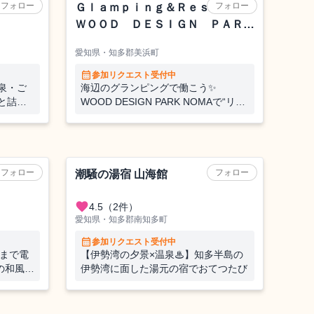
フォロー
フォロー
浦
Ｇｌａｍｐｉｎｇ＆Ｒｅｓｏｒｔ
ＷＯＯＤ ＤＥＳＩＧＮ ＰＡＲ
Ｋ ＮＯＭＡ
愛知県・知多郡美浜町
calendar_month
参加リクエスト受付中
泉・ご
海辺のグランピングで働こう✨
と詰め
WOOD DESIGN PARK NOMAで“リゾ
多半島一
ート気分”のおてつたび！
旅館でお
】
旅館
フォロー
フォロー
潮騒の湯宿 山海館
favorite
4.5
（2件）
愛知県・知多郡南知多町
calendar_month
参加リクエスト受付中
駅まで電
【伊勢湾の夕景×温泉♨】知多半島の
の和風ビ
伊勢湾に面した湯元の宿でおてつたび
のおてつ