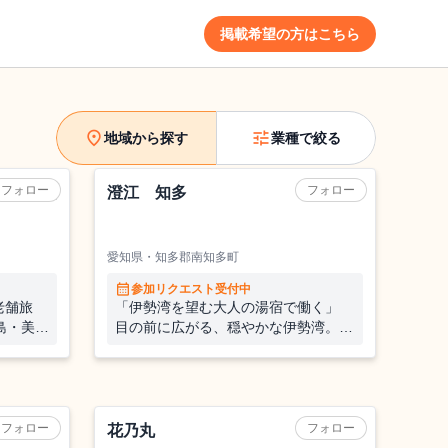
掲載希望の方はこちら
location_on
tune
地域から探す
業種で絞る
ホテル
フォロー
フォロー
やまに旅
澄江 知多
愛知県・知多郡南知多町
calendar_month
参加リクエスト受付中
老舗旅
「伊勢湾を望む大人の湯宿で働く」
島・美浜
目の前に広がる、穏やかな伊勢湾。知
多半島の山海の幸と温泉に包まれる、
上質なひとときを支えるおてつたび。
旅館
フォロー
フォロー
花乃丸