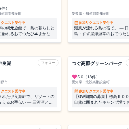
2件）
知多郡南知多町
愛知県・知多郡南知多町
calendar_month
リクエスト受付中
参加リクエスト受付中
年の網元旅館で、島の暮らしと
潮風が流れる島の宿で。 ― 
に触れるおてつたび🌊まかない
島・すず屋海游亭のおてつたび
フォロー
伊良湖
つぐ高原グリーンパーク
favorite
5.0
（18件）
田原市
愛知県・北設楽郡設楽町
calendar_month
リクエスト受付中
参加リクエスト受付中
まれた伊良湖岬で、リゾートの
【GW期間の募集】標高９０
支えるお手伝い ― 三河湾と太
自然に囲まれたキャンプ場で
抱かれる休暇村で、お客様を裏
しませんか？【現地で交通手
もてなすおてつたびです ―
できる方】
旅館