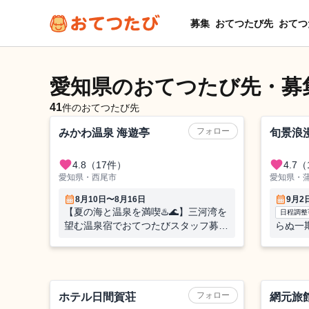
募集
おてつたび先
おてつ
愛知県のおてつたび先・募
41
件のおてつたび先
旅館
旅館
フォロー
みかわ温泉 海遊亭
旬景浪
favorite
favorite
4.8
（17件）
4.7
（
愛知県・西尾市
愛知県・
calendar_month
calendar_month
8月10日〜8月16日
9月2
【夏の海と温泉を満喫♨️🌊】三河湾を
日程調整
望む温泉宿でおてつたびスタッフ募集
らぬ一
｜学生・未経験歓迎！
眼前に
され、
ホテル
旅館
フォロー
ホテル日間賀荘
網元旅