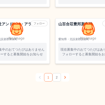
しいたけ栽培
フォロー
社アンドシー・アライアンス
山百合荘豊邦直売所
北設楽郡東栄町
愛知県・北設楽郡設楽町
集中のおてつたびはありません
現在募集中のおてつたびはあ
ローすると募集開始をお知らせ
フォローすると募集開始をお
chevron_left
chevron_right
1
2