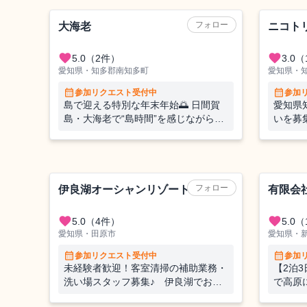
旅館
フォロー
大海老
ニコト
favorite
favorite
5.0
（2件）
3.0
（
愛知県・知多郡南知多町
愛知県・
calendar_month
calendar_month
参加リクエスト受付中
参加
島で迎える特別な年末年始🌅 日間賀
愛知県
島・大海老で“島時間”を感じながら働
いを募
くおてつたび！
1,2
ります
ホテル
フォロー
伊良湖オーシャンリゾート
有限会
favorite
favorite
5.0
（4件）
5.0
（
愛知県・田原市
愛知県・
calendar_month
calendar_month
参加リクエスト受付中
参加
未経験者歓迎！客室清掃の補助業務・
【2泊3
洗い場スタッフ募集♪ 伊良湖でおて
で高原
つたび！ホテルのお仕事をお手伝いし
化を間