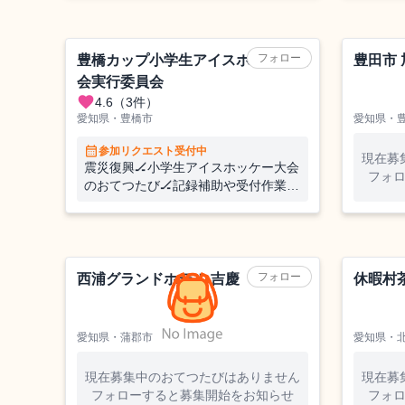
ながら渥美半島を満喫してみません
ルフー
か?
酒」な
ら作っ
フォロー
豊橋カップ小学生アイスホッケー大
豊田市
会実行委員会
favorite
4.6
（3件）
愛知県・豊橋市
愛知県・
calendar_month
参加リクエスト受付中
現在募
震災復興🏒小学生アイスホッケー大会
フォ
のおてつたび🏒記録補助や受付作業を
お願いします◎子供たちが笑顔になれ
るようなイベント運営を一緒にしませ
んか？
ホテル
ホテル
フォロー
西浦グランドホテル 吉慶
休暇村
愛知県・蒲郡市
愛知県・
現在募集中のおてつたびはありません
現在募
フォローすると募集開始をお知らせ
フォ