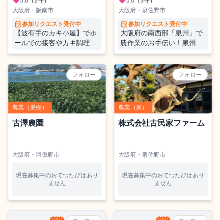
favorite
favorite
5.0
（2件）
5.0
（3件）
大阪府・阪南市
大阪府・泉佐野市
calendar_month
calendar_month
参加リクエスト受付中
参加リクエスト受付中
【波有手のカキ小屋】でホ
大阪府の南西部「泉州」で
ールでの接客やカキ調理補
農作業のお手伝い！泉州の
助のおてつたび♪「地域の
野菜にたっぷりと触れてい
プラットホーム」として、
ただきます!!!泉州地域の魅
人と人とを繋ぎ、共に楽し
力を感じてください！
フォロー
フォロー
める方、お待ちしておりま
す！
農業（果樹）
農業（米）
古澤農園
株式会社古民家ファーム
大阪府・羽曳野市
大阪府・泉佐野市
現在募集中のおてつたびはあり
現在募集中のおてつたびはあり
ません
ません