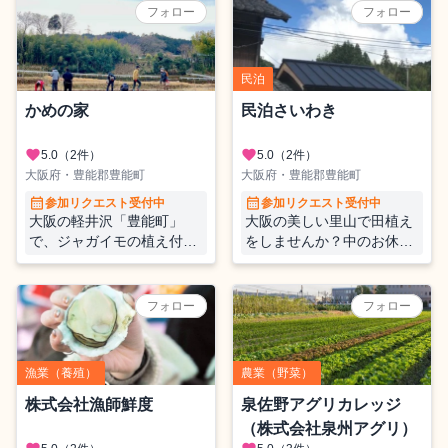
募集いたします！！
フォロー
フォロー
民泊
かめの家
民泊さいわき
favorite
favorite
5.0
（2件）
5.0
（2件）
大阪府・豊能郡豊能町
大阪府・豊能郡豊能町
calendar_month
calendar_month
参加リクエスト受付中
参加リクエスト受付中
大阪の軽井沢「豊能町」
大阪の美しい里山で田植え
で、ジャガイモの植え付け
をしませんか？中のお休み
をしてみませんか？
で着物を着て京都観光でき
ます！
フォロー
フォロー
漁業（養殖）
農業（野菜）
株式会社漁師鮮度
泉佐野アグリカレッジ
（株式会社泉州アグリ）