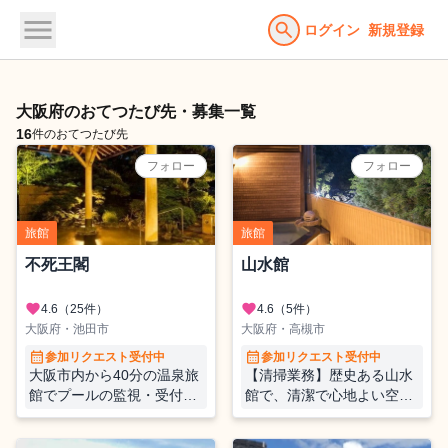
menu
search
ログイン
新規登録
大阪府のおてつたび先・募集一覧
16
件のおてつたび先
フォロー
フォロー
旅館
旅館
不死王閣
山水館
favorite
favorite
4.6
（25件）
4.6
（5件）
大阪府・池田市
大阪府・高槻市
calendar_month
calendar_month
参加リクエスト受付中
参加リクエスト受付中
大阪市内から40分の温泉旅
【清掃業務】歴史ある山水
館でプールの監視・受付・
館で、清潔で心地よい空間
清掃等の【おてつたび】し
を守る。静かな自然の中で
ませんか
温泉旅館の清掃スタッフを