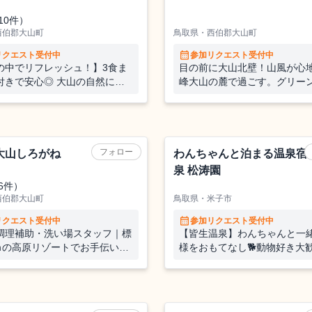
10件）
西伯郡大山町
鳥取県・西伯郡大山町
calendar_month
リクエスト受付中
参加リクエスト受付中
の中でリフレッシュ！】3食ま
目の前に大山北壁！山風が心
付きで安心◎ 大山の自然に囲
峰大山の麓で過ごす。グリー
がら、登山やハイキングなどア
ンを支えるおてつたび🌿
ビティも楽しめる環境です！山
自然好き歓迎！お友達同士の応
旅館
K！@鳥取県大山シーハイル
フォロー
大山しろがね
わんちゃんと泊まる温泉宿 
泉 松涛園
6件）
西伯郡大山町
鳥取県・米子市
calendar_month
リクエスト受付中
参加リクエスト受付中
調理補助・洗い場スタッフ｜標
【皆生温泉】わんちゃんと一
0ｍの高原リゾートでお手伝い⛰
様をおもてなし🐕動物好き大
アウトドア好き大歓迎です
辺の温泉宿でホールスタッフ
たび