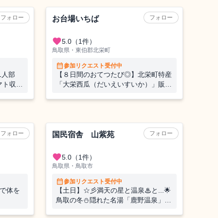
販売補助
フォロー
フォロー
ファー
お台場いちば
favorite
5.0
（1件）
鳥取県・東伯郡北栄町
calendar_month
参加リクエスト受付中
1人部
【８日間のおてつたび◎】北栄町特産
マト収穫
「大栄西瓜（だいえいすいか）」販売
のお手伝い🍉青山剛昌ふるさと館まで
すぐ👓
フォロー
フォロー
国民宿舎 山紫苑
favorite
5.0
（1件）
鳥取県・鳥取市
calendar_month
参加リクエスト受付中
場で体を
【土日】☆彡満天の星と温泉♨と...🌟
鳥取の冬⛄隠れた名湯「鹿野温泉」で
おてつたび！風情ある城下町散策も楽