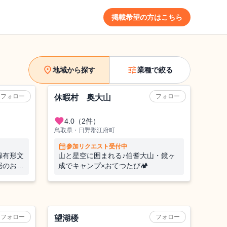
掲載希望の方はこちら
location_on
tune
地域から探す
業種で絞る
リフト
フォロー
フォロー
休暇村 奥大山
favorite
4.0
（2件）
鳥取県・日野郡江府町
calendar_month
参加リクエスト受付中
録有形文
山と星空に囲まれる♪伯耆大山・鏡ヶ
居のおて
成でキャンプ×おてつたび🏕️
旅館
フォロー
フォロー
望湖楼