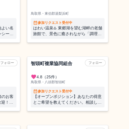
鳥取県・東伯郡湯梨浜町
calendar_month
参加リクエスト受付中
地よい名
はわい温泉♨️ 東郷湖を望む湖畔の老舗
ンシーズ
旅館で、景色に癒されながら「調理補
助」のお手伝い
林業
フォロー
フォロー
皆生温
智頭町複業協同組合
favorite
4.8
（25件）
鳥取県・八頭郡智頭町
calendar_month
参加リクエスト受付中
緒のお客
【オープンポジション】あなたの得意
歓迎！海
とご希望を教えてください。相談しま
のおてつ
しょう！_地域の人事部のお手伝い
飲食宿泊施設