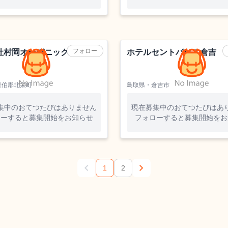
他）
ホテル
フォロー
社村岡オーガニック
ホテルセントパレス倉吉
東伯郡北栄町
鳥取県・倉吉市
集中のおてつたびはありません
現在募集中のおてつたびはあ
ローすると募集開始をお知らせ
フォローすると募集開始をお
chevron_left
chevron_right
1
2