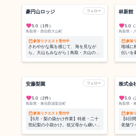
旅館
方限定
フォロー
豪円山ロッジ
林新館
favorite
favorite
5.0
（1件）
5.0
（
鳥取県・西伯郡大山町
鳥取県・
calendar_month
calendar_month
参加リクエスト受付中
参加
さわやかな風を感じて、海を見なが
地域に
ら。大山もみながら | 鳥取・大山のジ
伝いを
ンギスカン店で接客＆洗い場のお手伝
いで秋の観光シーズンを一緒に盛り上
げよう◎
農業（果樹）
農業（果樹
フォロー
安藤梨園
株式会
favorite
favorite
5.0
（2件）
5.0
（
鳥取県・東伯郡湯梨浜町
鳥取県・
calendar_month
calendar_month
参加リクエスト受付中
参加
【5月・梨の袋かけ作業】特産・二十
【6日
世紀梨の小袋かけ。祖父母から継いだ
老舗ワ
梨園で、大切に梨を育てています。短
穫＆選