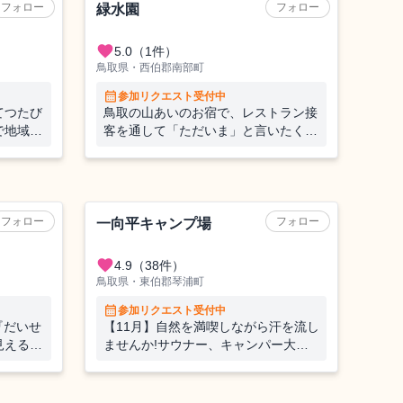
フォロー
フォロー
緑水園
favorite
5.0
（1件）
鳥取県・西伯郡南部町
calendar_month
参加リクエスト受付中
てつたび
鳥取の山あいのお宿で、レストラン接
で地域課
客を通して「ただいま」と言いたくな
く参加で
る時間をつくるお手伝い★【現地で移
もあ
動手段を確保できる方】
！温泉も
キャンプ場
体験
フォロー
フォロー
一向平キャンプ場
favorite
4.9
（38件）
鳥取県・東伯郡琴浦町
calendar_month
参加リクエスト受付中
『だいせ
【11月】自然を満喫しながら汗を流し
見える絶
ませんか!サウナー、キャンパー大歓
男性が
迎！
付き！休
で滑り放