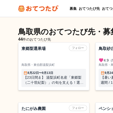
募集
おてつたび先
おてつ
鳥取県のおてつたび先・募
44
件のおてつたび先
農業（果樹）
フォロー
東郷梨選果場
鳥取砂
favorite
4.9
（
鳥取県・東伯郡湯梨浜町
鳥取県・
calendar_month
calendar_month
8月22日〜9月13日
9月2
【23日間🍐】 湯梨浜町名産「東郷梨
【暑い
（二十世紀梨）」の旬を支える！選果
週間 /
場のおてつたび！
風景に
動かし
せんか
農業（果樹）
ホテル
フォロー
たにがみ農園
ペンシ