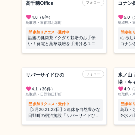
フォロー
高千穂Office
コナン
favorite
favorite
4.8
（6件）
5.0
（
鳥取県・東伯郡北栄町
鳥取県・
calendar_month
calendar_month
参加リクエスト受付中
参加
話題の健康茶ドクダミ栽培のお手伝
👉欲
い！発電と薬草栽培を手掛けるユニー
コナン
クな事業を通じて地域盛り上げる最前
「コナ
線へかかわるおてつたび。
い👓
キャンプ場
ホテル
フォロー
リバーサイドひの
氷ノ山
場・キ
favorite
favorite
4.1
（36件）
4.9
（
鳥取県・日野郡日野町
鳥取県・
calendar_month
calendar_month
参加リクエスト受付中
参加
【3月20.21.22日】3連休を自然豊かな
鳥取・
日野町の宿泊施設「リバーサイドひ
⛷氷ノ
の」で一緒に働きませんか⛺？
スキー
然を満
んか☆