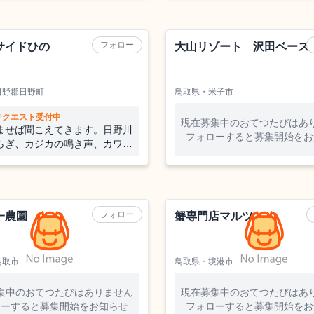
いい「ブドウ収穫」、雨の日は
ウ選果」のお手伝い、夜は満点
でリラックス〜🌠小さくなった
にも会える⁉👓⚽
フォロー
サイドひの
大山リゾート 沢田ベース
日野郡日野町
鳥取県・米子市
リクエスト受付中
現在募集中のおてつたびはあ
ませば聞こえてきます。日野川
フォローすると募集開始をお
らぎ、カジカの鳴き声、カワセ
ミング。優しい自然と触れ合え
ーションスポットです。優しい
あえる街鳥取県日野町でおてつ
え...
せんか!?
フォロー
一農園
蟹専門店マルツ
鳥取市
鳥取県・境港市
集中のおてつたびはありません
現在募集中のおてつたびはあ
ローすると募集開始をお知らせ
フォローすると募集開始をお