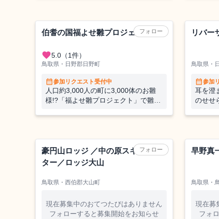
期でお手伝いいただける方を募集しま
気持ち
す！
「ブド
の星空
名探偵
フォロー
伯耆の国福よせ雛プロジェクト
リバー
favorite
5.0
（1件）
鳥取県・日野郡日野町
鳥取県・
calendar_month
calendar_month
参加リクエスト受付中
参加
人口約3,000人の町に3,000体のお雛
耳を澄
様!?「福よせ雛プロジェクト」で雛人
のせせ
形の準備をお手伝いしませんか？
ミのハ
るバケ
自然に
らっきょう植
たびしま
フォロー
豪円山ロッジ ／中の原スキーセン
早野真
ター／ロッジ大山
鳥取県・西伯郡大山町
鳥取県・
現在募集中のおてつたびはありません
現在募
フォローすると募集開始をお知らせ
フォ