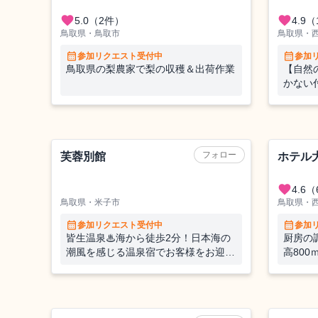
favorite
favorite
5.0
（2件）
4.9
（
鳥取県・鳥取市
鳥取県・
calendar_month
calendar_month
参加リクエスト受付中
参加
鳥取県の梨農家で梨の収穫＆出荷作業
【自然
かない
まれな
クティ
好き・
旅館
ホテル
募もO
フォロー
芙蓉別館
ホテル
favorite
4.6
（
鳥取県・米子市
鳥取県・
calendar_month
calendar_month
参加リクエスト受付中
参加
皆生温泉♨海から徒歩2分！日本海の
厨房の
潮風を感じる温泉宿でお客様をお迎え
高80
する「仲居」のおてつたび
山旅・
農業（野菜）