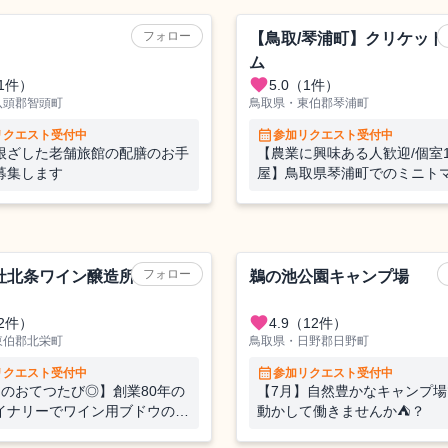
農業（野菜）
題！
フォロー
【鳥取/琴浦町】クリケット
ム
favorite
1件）
5.0
（1件）
八頭郡智頭町
鳥取県・東伯郡琴浦町
calendar_month
リクエスト受付中
参加リクエスト受付中
根ざした老舗旅館の配膳のお手
【農業に興味ある人歓迎/個室
募集します
屋】鳥取県琴浦町でのミニト
おてつびと募集！
）
キャンプ場
フォロー
社北条ワイン醸造所
鵜の池公園キャンプ場
favorite
2件）
4.9
（12件）
東伯郡北栄町
鳥取県・日野郡日野町
calendar_month
リクエスト受付中
参加リクエスト受付中
間のおてつたび◎】創業80年の
【7月】自然豊かなキャンプ
イナリーでワイン用ブドウの収
動かして働きませんか⛺？
果のお手伝い🍇🍷大自然の中で