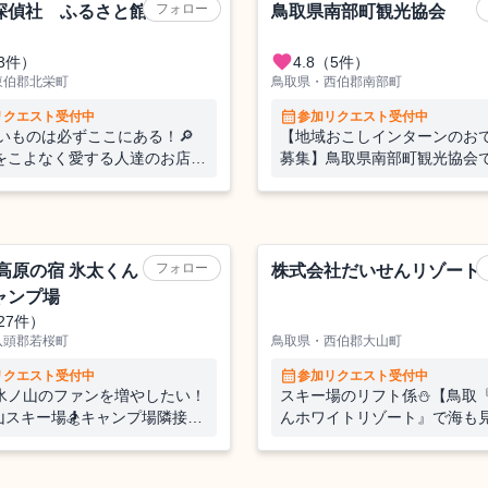
フォロー
探偵社 ふるさと館店
鳥取県南部町観光協会
favorite
3件）
4.8
（5件）
東伯郡北栄町
鳥取県・西伯郡南部町
calendar_month
リクエスト受付中
参加リクエスト受付中
しいものは必ずここにある！🔎
【地域おこしインターンのお
をこよなく愛する人達のお店
募集】鳥取県南部町観光協会
ン探偵社」で販売業務のお手伝
題を一緒に解決しよう！楽し
きる町のイベントのお手伝い
り！ 美味しいものたくさん
あり！里山とふれあう貴重な
を！！【第4弾】
フォロー
 高原の宿 氷太くん・スキー
株式会社だいせんリゾート
ャンプ場
27件）
八頭郡若桜町
鳥取県・西伯郡大山町
calendar_month
リクエスト受付中
参加リクエスト受付中
氷ノ山のファンを増やしたい！
スキー場のリフト係⛄【鳥取
山スキー場🏂キャンプ場隣接の
んホワイトリゾート』で海も
場でひと冬の経験を！雄大な自
景のスキー場】20代～70代の
喫しながら一緒に汗を流しませ
活躍する職場！ まかない3食
現地での移動手段を確保できる
日はリフト券もレンタル無料