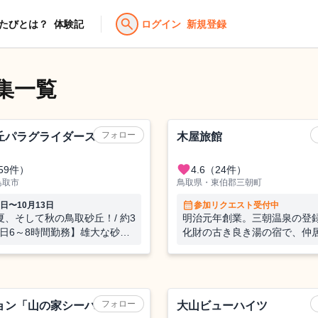
search
たびとは？
体験記
ログイン
新規登録
集一覧
旅館
フォロー
丘パラグライダースクール
木屋旅館
favorite
59件）
4.6
（24件）
鳥取市
鳥取県・東伯郡三朝町
calendar_month
4日〜10月13日
参加リクエスト受付中
夏、そして秋の鳥取砂丘！/ 約3
明治元年創業。三朝温泉の登
 1日6～8時間勤務】雄大な砂の
化財の古き良き湯の宿で、仲
囲まれながら、思いっきり体を
つたび🌿
、空と海の世界にはまってみま
？
ホテル
フォロー
ョン「山の家シーハイル」
大山ビューハイツ