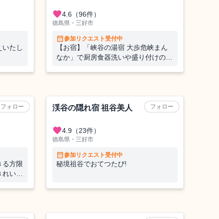
favorite
4.6
（96件）
徳島県・三好市
calendar_month
参加リクエスト受付中
えいたし
【お宿】「峡谷の湯宿 大歩危峡まん
。
なか」で厨房食器洗いや盛り付けのお
てつたび（朝）
旅館
フォロー
フォロー
ぶき
渓谷の隠れ宿 祖谷美人
favorite
4.9
（23件）
徳島県・三好市
calendar_month
参加リクエスト受付中
きる方限
秘境祖谷でおてつたび!
きれいと
とりにた
しのお手
ホテル