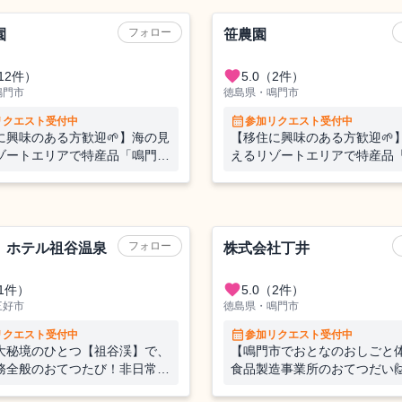
）
農業（野菜）
フォロー
園
笹農園
favorite
12件）
5.0
（2件）
鳴門市
徳島県・鳴門市
calendar_month
リクエスト受付中
参加リクエスト受付中
に興味のある方歓迎🌱】海の見
【移住に興味のある方歓迎🌱
ゾートエリアで特産品「鳴門ら
えるリゾートエリアで特産品
」のおてつたび！サイクリング
っきょ」のおてつたび！サイ
ます🚴
も楽しめます🚴
フォロー
 ホテル祖谷温泉
株式会社丁井
favorite
1件）
5.0
（2件）
三好市
徳島県・鳴門市
calendar_month
リクエスト受付中
参加リクエスト受付中
大秘境のひとつ【祖谷渓】で、
【鳴門市でおとなのおしごと体
務全般のおてつたび！非日常の
食品製造事業所のおてつだい
でみなさまをお待ちしておりま
な食品製造の現場に飛び込む