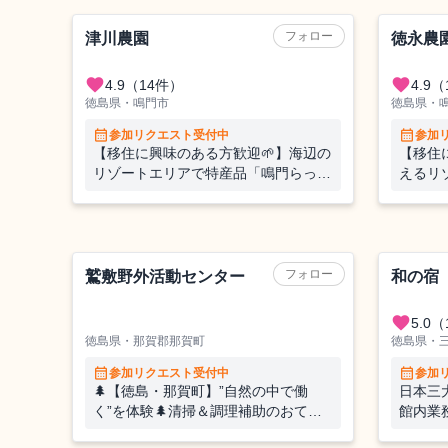
農業（野菜）
農業（野菜
フォロー
津川農園
徳永農
favorite
favorite
4.9
（14件）
4.9
（
徳島県・鳴門市
徳島県・
calendar_month
calendar_month
参加リクエスト受付中
参加
【移住に興味のある方歓迎🌱】海辺の
【移住
リゾートエリアで特産品「鳴門らっき
えるリ
ょ」のおてつたび！サイクリングも楽
っきょ
しめます🚴
も楽しめ
レジャー施設
ホテル
フォロー
鷲敷野外活動センター
和の宿
favorite
5.0
（
徳島県・那賀郡那賀町
徳島県・
calendar_month
calendar_month
参加リクエスト受付中
参加
🌲【徳島・那賀町】”自然の中で働
日本三
く”を体験🌲清掃＆調理補助のおてつ
館内業
だい♪経験者大歓迎✨
山あい