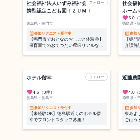
フォロー
社会福祉法人いずみ福祉会 幼保連
社会福
携型認定こども園ＩＺＵＭＩ
ホーム
favorite
5.0
（
徳島県・鳴門市
徳島県・
calendar_month
calendar_month
参加リクエスト受付中
参加
【鳴門市でおとなのおしごと体験🍥】
【鳴門
保育園でのおてつだい🧒🏻リアルな福
介護施
祉の現場に飛び込む1週間！プレミア
福祉の
ム✨な1日観光ツアーも！ー鳴門で学
アム✨
ぶ、働く、暮らす
学ぶ、
ホテル
農業（果樹
フォロー
ホテル偕幸
近藤農
favorite
favorite
4.6
（3件）
4.0
（
徳島県・徳島市
徳島県・
calendar_month
calendar_month
参加リクエスト受付中
参加
【未経験OK】徳島駅近くのホテル偕
東みよ
幸でフロントスタッフ募集！
ごはう
その他