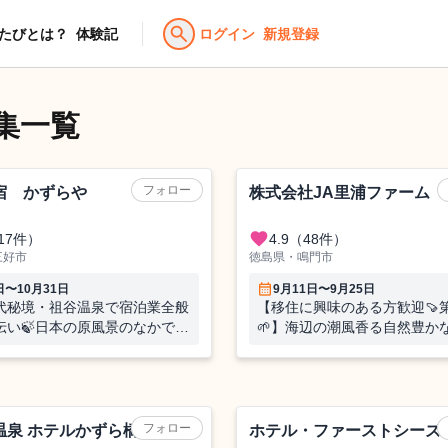
search
たびとは？
体験記
ログイン
新規登録
集一覧
農業（野菜）
フォロー
宿 かずらや
株式会社JA里浦ファーム
favorite
17件）
4.9
（48件）
三好市
徳島県・鳴門市
calendar_month
日〜10月31日
9月11日〜9月25日
代秘境・祖谷温泉で宿泊業全般
【移住に興味のある方歓迎🍠
伝い🍃日本の原風景のなかで、
🌱】海辺の潮風香る自然豊か
ように滞在するおてつたびです
産品「なると金時」の半日２
てつたび🍠宿泊は個室付シェ
🏠
ホテル
フォロー
温泉 ホテルかずら橋
ホテル・ファーストシーズ