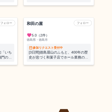
てつた
んか？🍊
間で、心
🍃
フォロー
フォロー
和田の屋
favorite
5.0
（2件）
徳島県・徳島市
calendar_month
参加リクエスト受付中
旬「いち
[3日間]徳島眉山のふもと、400年の歴
鳴門の
史が息づく和菓子店でホール業務のお
ィナブル
てつだい☕
ブランド