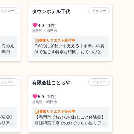
ホテル
フォロー
フォロー
タウンホテル千代
favorite
4.0
（1件）
徳島県・徳島市
calendar_month
参加リクエスト受付中
】海の見
GWのにぎわいを支える｜ホテルの裏
「鳴門ら
側で過ごす特別な時間、おてつびと募
クリング
集
フォロー
フォロー
有限会社ことらや
favorite
5.0
（2件）
徳島県・鳴門市
calendar_month
参加リクエスト受付中
験🍥】
【鳴門市でおとなのおしごと体験🍥】
リアル
老舗和菓子店でのおてつだい🙋リアル
1週間！
な和菓子製造の現場に飛び込む1週