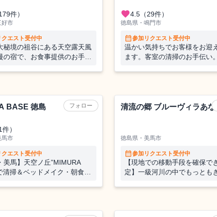
favorite
179件）
4.5
（29件）
三好市
徳島県・鳴門市
calendar_month
リクエスト受付中
参加リクエスト受付中
大秘境の祖谷にある天空露天風
温かい気持ちでお客様をお迎
慢の宿で、お食事提供のお手伝
ます。客室の清掃のお手伝い
てお客様をおもてなし！
ホテル
フォロー
A BASE 徳島
清流の郷 ブルーヴィラあな
1件）
美馬市
徳島県・美馬市
calendar_month
リクエスト受付中
参加リクエスト受付中
美馬】天空ノ丘”MIMURA
【現地での移動手段を確保で
E”で清掃＆ベッドメイク・朝食づ
定】一級河川の中でもっとも
おてつだい
称される清流「穴吹川」のほ
たずむ”清流の郷”でおもてな
伝い🚣