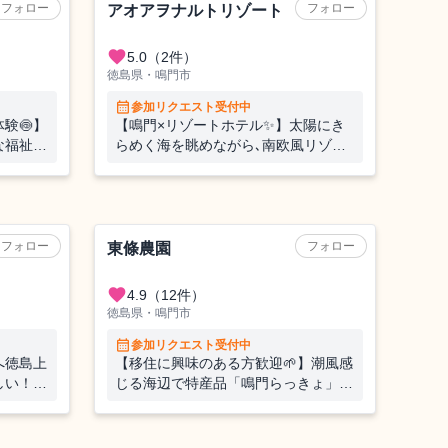
フォロー
フォロー
アオアヲナルトリゾート
favorite
5.0
（2件）
徳島県・鳴門市
calendar_month
参加リクエスト受付中
験🍥】
【鳴門×リゾートホテル✨】太陽にき
な福祉の
らめく海を眺めながら､南欧風リゾー
な1日観
トで過ごす一期一会のおてつたび！
働く、暮
農業（野菜）
フォロー
フォロー
東條農園
favorite
4.9
（12件）
徳島県・鳴門市
calendar_month
参加リクエスト受付中
へ徳島上
【移住に興味のある方歓迎🌱】潮風感
しい！お
じる海辺で特産品「鳴門らっきょ」の
おてつたび！宿泊は個室付シェアハウ
ス🏠