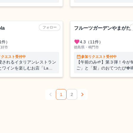
スと本館で館内業務全般のお
び！隠れ家のような特別な空
も身体もリフレッシュできます
農業（果樹）
フォロー
la
フルーツガーデンやまがた
favorite
1件）
4.3
（11件）
三好市
徳島県・鳴門市
calendar_month
リクエスト受付中
参加リクエスト受付中
愛されるイタリアンレストラン
【午前のみ🌱】第３弾！今が
話とワインを楽しむお店「La
ご」と「梨」のおてつたび🍓
la」で、お客様の接客や清掃等の
「うずしおベリー」はサステ
いをお願いします🍷
な甘くて美味しいオリジナル
🍓
chevron_left
chevron_right
1
2