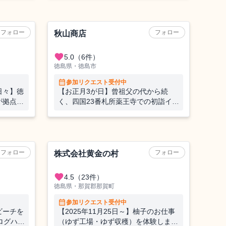
も！ー
間！プレミアム✨な1日観光ツアー
も！ー鳴門で学ぶ、働く、暮らす
フォロー
フォロー
秋山商店
favorite
5.0
（6件）
徳島県・徳島市
calendar_month
参加リクエスト受付中
日々】徳
【お正月3が日】曾祖父の代から続
が拠点。
く、四国23番札所薬王寺での初詣イベ
でちょっ
ントを支えてくださる方を募集しま
各方面へ
す！
農業（果樹）
フォロー
フォロー
株式会社黄金の村
favorite
4.5
（23件）
徳島県・那賀郡那賀町
calendar_month
参加リクエスト受付中
ビーチを
【2025年11月25日～】柚子のお仕事
ログハウ
（ゆず工場・ゆず収穫）を体験しませ