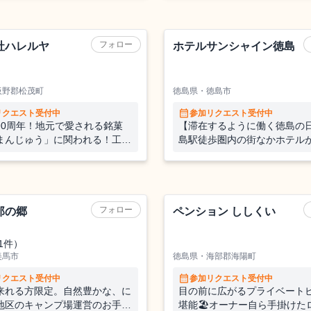
プレミアム✨な1日観光ツアー
鳴門で学ぶ、働く、暮らす
ホテル
フォロー
社ハレルヤ
ホテルサンシャイン徳島
板野郡松茂町
徳島県・徳島市
calendar_month
リクエスト受付中
参加リクエスト受付中
90周年！地元で愛される銘菓
【滞在するように働く徳島の
まんじゅう」に関われる！工場
島駅徒歩圏内の街なかホテル
売店／カフェで働いてみません
空いた時間でおてつたび前後
とした旅やお試しお遍路など
旅するおてつたび。
ホテル
フォロー
郎の郷
ペンション ししくい
1件）
美馬市
徳島県・海部郡海陽町
calendar_month
リクエスト受付中
参加リクエスト受付中
来れる方限定。自然豊かな、に
目の前に広がるプライベート
地区のキャンプ場運営のお手伝
堪能🏖オーナー自ら手掛けた