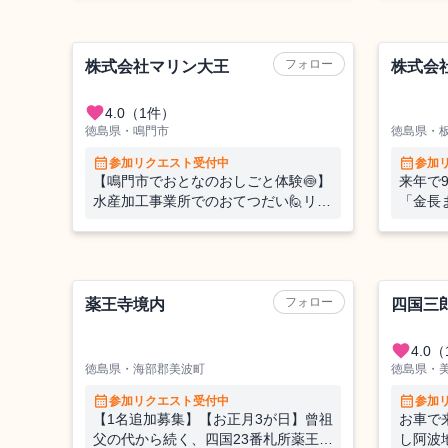
す🍃
フォロー
株式会社マリン大王
株式会
favorite
4.0
（1件）
徳島県・鳴門市
徳島県・
calendar_month
calendar_month
参加リクエスト受付中
参加
【鳴門市でおとなのおしごと体験🍥】
来年で
水産加工事業所でのおてつだい🙋リア
「金長
ルな水産加工の現場に飛び込む1週
併設の
間！プレミアム✨な1日観光ツアー
か？
も！ー鳴門で学ぶ、働く、暮らす
キャンプ場
フォロー
薬王寺境内
四国三
favorite
4.0
（
徳島県・海部郡美波町
徳島県・
calendar_month
calendar_month
参加リクエスト受付中
参加
【1名追加募集】【お正月3が日】曾祖
お車で
父の代から続く、四国23番札所薬王寺
し阿波