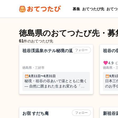
募集
おてつたび先
おてつ
徳島県のおてつたび先・募
61
件のおてつたび先
ホテル
旅館
フォロー
祖谷渓温泉ホテル秘境の湯
祖谷の
favorite
4.9
（
徳島県・三好市
徳島県・
calendar_month
calendar_month
8月11日〜8月31日
9月1
秘境・祖谷の谷あいで湯とともに働く
日本三
― 自然に囲まれた生まれ変わる「秘
のお手
境の湯」で、お客様をもてなすおてつ
暮らす
たび―
ゲストハウス
ホテル
フォロー
お宿 すだち庵
新祖谷