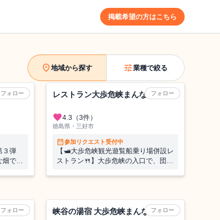
掲載希望の方はこちら
location_on
tune
地域から探す
業種で絞る
ホテル
フォロー
フォロー
レストラン大歩危峡まんなか
favorite
4.3
（3件）
徳島県・三好市
calendar_month
参加リクエスト受付中
第３弾
【🛥大歩危峡観光遊覧船乗り場併設レ
な畑で特
ストラン🍴】大歩危峡の入口で、団体
週間のお
ツアー向け昼食会場でのおてつたび💁‍♀️
アハウス
ホテル
フォロー
フォロー
ン
峡谷の湯宿 大歩危峡まんなか