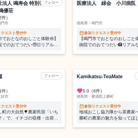
フォロー
祉法人 鳴寿会 特別養護老人
医療法人 緑会 小川病院
 鳴優荘
2件）
鳴門市
徳島県・鳴門市
calendar_month
リクエスト受付中
参加リクエスト受付中
市でおとなのおしごと体験🍥】
【鳴門市でおとなのおしごと体
設でのおてつだい🧓🏻リアルな
病院でのおてつだい🏥リアル
現場に飛び込む1週間！プレミ
現場に飛び込む1週間！特別✨
な1日観光ツアーも！ー鳴門で
光ツアーも！ー鳴門で学ぶ、
働く、暮らす
らす
）
農業（野菜）
フォロー
園
Kamikatsu-TeaMate
favorite
1件）
5.0
（6件）
三好市
徳島県・勝浦郡上勝町
calendar_month
リクエスト受付中
参加リクエスト受付中
し町の大自然🌳農家民宿「いち
地域おこし協力隊から茶農家
す」で、イチゴの収穫・出荷・
勝町の農業の魅力を知ってほ
作業のお手伝い
茶摘みのお手伝い☕