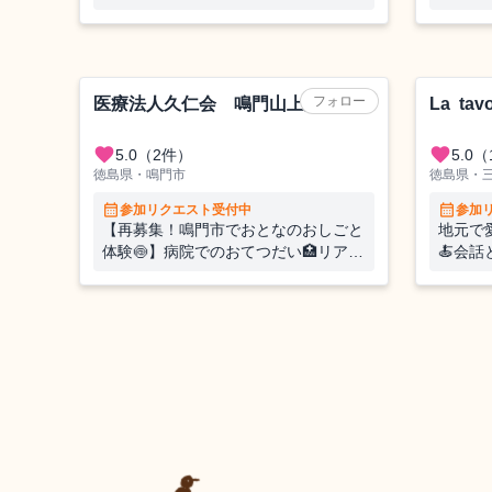
での初詣イベントを支えてくださる方
い
を募集します！
フォロー
医療法人久仁会 鳴門山上病院
La tavo
favorite
favorite
5.0
（2件）
5.0
（
徳島県・鳴門市
徳島県・
calendar_month
calendar_month
参加リクエスト受付中
参加
【再募集！鳴門市でおとなのおしごと
地元で
体験🍥】病院でのおてつだい🏥リアル
🍝会
な福祉の現場に飛び込む1週間！プレ
tavo
ミアム✨な1日観光ツアーも！ー鳴門
お手伝
で学ぶ、働く、暮らす