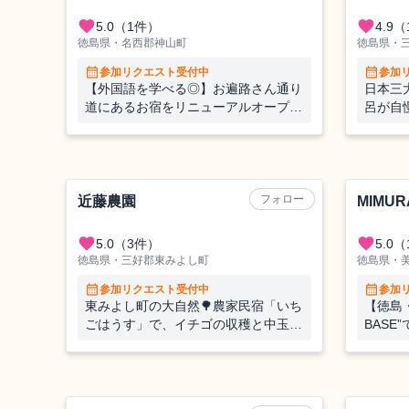
favorite
favorite
5.0
（1件）
4.9
（
徳島県・名西郡神山町
徳島県・
calendar_month
calendar_month
参加リクエスト受付中
参加
【外国語を学べる◎】お遍路さん通り
日本三
道にあるお宿をリニューアルオープン
呂が自
🌸自然に囲まれながら送迎と館内業務
いをし
全般のおてつたび！
農業（果樹）
宿泊施設
フォロー
近藤農園
MIMUR
favorite
favorite
5.0
（3件）
5.0
（
徳島県・三好郡東みよし町
徳島県・
calendar_month
calendar_month
参加リクエスト受付中
参加
東みよし町の大自然🌳農家民宿「いち
【徳島・
ごはうす」で、イチゴの収穫と中玉ト
BAS
マトの収穫・出荷作業のお手伝い
くりの