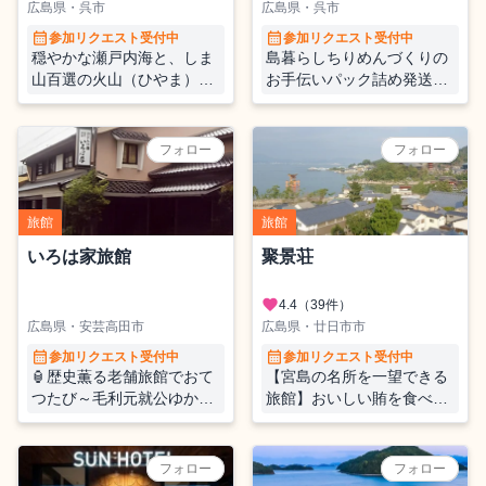
広島県・呉市
広島県・呉市
calendar_month
calendar_month
参加リクエスト受付中
参加リクエスト受付中
穏やかな瀬戸内海と、しま
島暮らしちりめんづくりの
山百選の火山（ひやま）に
お手伝いパック詰め発送か
囲まれた自然と歴史のある
ちりめんを作る工場です
島の旅館でおてつたび！
重たい荷物や細かい作業ス
ピード重視（忙しさと適正
フォロー
フォロー
で職場変わります・車など
で来られる方を優先採用
水揚げによって土曜休みや
旅館
旅館
平日の勤務時間が3，4時間
になることあり）
いろは家旅館
聚景荘
favorite
4.4
（39件）
広島県・安芸高田市
広島県・廿日市市
calendar_month
calendar_month
参加リクエスト受付中
参加リクエスト受付中
🏮歴史薫る老舗旅館でおて
【宮島の名所を一望できる
つたび～毛利元就公ゆかり
旅館】おいしい賄を食べな
の地で心温まるおもてなし
がらおてつたび♪
を一緒に～
フォロー
フォロー