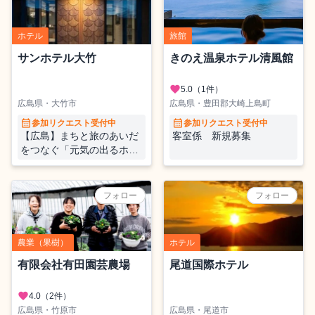
ホテル
旅館
サンホテル大竹
きのえ温泉ホテル清風館
favorite
5.0
（1件）
広島県・大竹市
広島県・豊田郡大崎上島町
calendar_month
calendar_month
参加リクエスト受付中
参加リクエスト受付中
【広島】まちと旅のあいだ
客室係 新規募集
をつなぐ「元気の出るホテ
ル」ホテルの顔となる”サン
ホテル大竹”のフロントスタ
ッフ募集！🌙夜勤あり
フォロー
フォロー
農業（果樹）
ホテル
有限会社有田園芸農場
尾道国際ホテル
favorite
4.0
（2件）
広島県・竹原市
広島県・尾道市