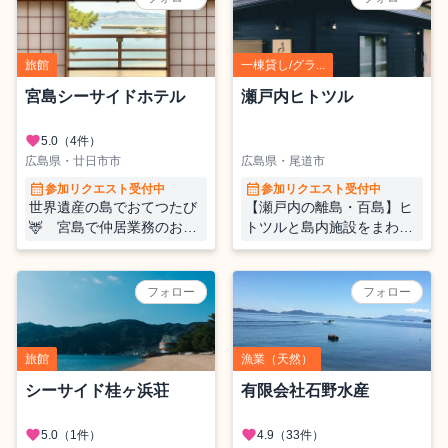
旅館
一棟貸し/グラ...
宮島シーサイドホテル
瀬戸内ヒトツル
favorite
5.0
（4件）
広島県・廿日市市
広島県・尾道市
calendar_month
calendar_month
参加リクエスト受付中
参加リクエスト受付中
世界遺産の島でおてつたび
【瀬戸内の離島・百島】ヒ
🦌 宮島で仲居業務のお手
トツルと島内施設をまわっ
伝いをしませんか。
て支える、夏のおてつだい
🌊
フォロー
フォロー
旅館
漁業（天然）
シーサイド桂ヶ浜荘
有限会社石野水産
favorite
favorite
5.0
（1件）
4.9
（33件）