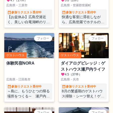
favorite
favorite
4.7
（17件）
5.0
（2件）
広島県・三原市
広島県・世羅郡世羅町
calendar_month
calendar_month
参加リクエスト受付中
参加リクエスト受付中
【お盆休み】広島空港近
快適な客室に滞在しなが
く、美しい白竜湖畔のリゾ
ら、広島世羅でホテルの清
ートホテルでのおてつた
掃のおてつたび。『Trip
び。大浴場に入れます。
Base 道の駅プロジェク
ト』旅をきっかけとした、
フォロー
フォロー
地域活性化の拠点づくりを
支えてみませんか。
ゲストハウス
ゲストハウス
体験民宿NORA
ダイアログビレッジ：ゲ
ストハウス瀬戸内ライフ
favorite
4.5
（37件）
広島県・江田島市
広島県・呉市
calendar_month
calendar_month
参加リクエスト受付中
参加リクエスト受付中
～島に、もうひとつの帰る
8月の繁盛期のゲストハウ
場所をつくる～ 瀬戸内の
ス掃除・シーツ替え！ゲス
離島・江田島で地域とつな
トハウス内での交流も醍醐
がるおてつたび
味の一つ♪
フォロー
フォロー