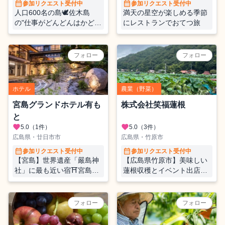
calendar_month
calendar_month
参加リクエスト受付中
参加リクエスト受付中
人口600名の島🕊佐木島
満天の星空が楽しめる季節
の"仕事がどんどんはかど
にレストランでおてつ旅
る"ワーケーション施設「鷺
どんどん」の管理人おてつ
たび♪島時間たっぷりの募
フォロー
フォロー
集です◎
ホテル
農業（野菜）
宮島グランドホテル有も
株式会社笑福蓮根
と
favorite
favorite
5.0
（1件）
5.0
（3件）
広島県・廿日市市
広島県・竹原市
calendar_month
calendar_month
参加リクエスト受付中
参加リクエスト受付中
【宮島】世界遺産「嚴島神
【広島県竹原市】美味しい
社」に最も近い宿⛩️宮島グ
蓮根収穫とイベント出店の
ランドホテル有もとで、仲
おてつだい
居さんのおてつたび
フォロー
フォロー