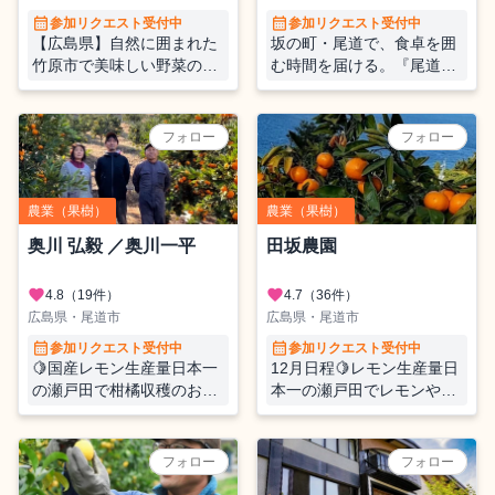
calendar_month
calendar_month
参加リクエスト受付中
参加リクエスト受付中
【広島県】自然に囲まれた
坂の町・尾道で、食卓を囲
竹原市で美味しい野菜の苗
む時間を届ける。『尾道国
づくりをおてつだい
際ホテル』でレストラン接
客のおてつたび。
フォロー
フォロー
農業（果樹）
農業（果樹）
奥川 弘毅 ／奥川一平
田坂農園
favorite
favorite
4.8
（19件）
4.7
（36件）
広島県・尾道市
広島県・尾道市
calendar_month
calendar_month
参加リクエスト受付中
参加リクエスト受付中
🍋国産レモン生産量日本一
12月日程🍋レモン生産量日
の瀬戸田で柑橘収穫のお手
本一の瀬戸田でレモンや柑
伝いをしませんか？🍊
橘を収穫しませんか🍊
フォロー
フォロー