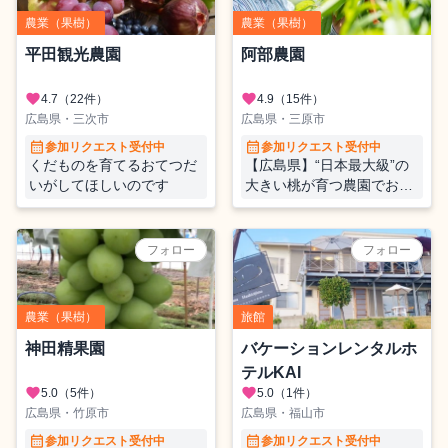
農業（果樹）
農業（果樹）
平田観光農園
阿部農園
favorite
favorite
4.7
（22件）
4.9
（15件）
広島県・三次市
広島県・三原市
calendar_month
calendar_month
参加リクエスト受付中
参加リクエスト受付中
くだものを育てるおてつだ
【広島県】“日本最大級”の
いがしてほしいのです
大きい桃が育つ農園でおて
つたび
フォロー
フォロー
農業（果樹）
旅館
神田精果園
バケーションレンタルホ
テルKAI
favorite
favorite
5.0
（5件）
5.0
（1件）
広島県・竹原市
広島県・福山市
calendar_month
calendar_month
参加リクエスト受付中
参加リクエスト受付中