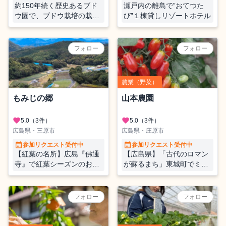
約150年続く歴史あるブド
瀬戸内の離島で”おてつた
ウ園で、ブドウ栽培の栽培
び”１棟貸しリゾートホテル
作業を通して農作業に汗を
流してみませんか。
フォロー
フォロー
農業（野菜）
もみじの郷
山本農園
favorite
favorite
5.0
（3件）
5.0
（3件）
広島県・三原市
広島県・庄原市
calendar_month
calendar_month
参加リクエスト受付中
参加リクエスト受付中
【紅葉の名所】広島『佛通
【広島県】「古代のロマン
寺』で紅葉シーズンのおて
が蘇るまち」東城町でミニ
つだい・里山の一軒家に宿
トマトのお手入れを一緒に
泊
しませんか？
フォロー
フォロー