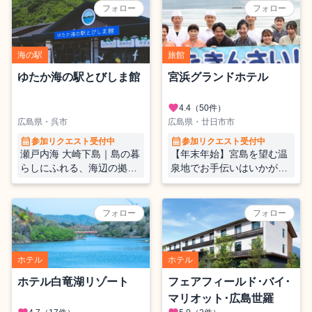
原 農業体験～
フォロー
フォロー
海の駅
旅館
ゆたか海の駅とびしま館
宮浜グランドホテル
favorite
4.4
（50件）
広島県・呉市
広島県・廿日市市
calendar_month
calendar_month
参加リクエスト受付中
参加リクエスト受付中
瀬戸内海 大崎下島｜島の暮
【年末年始】宮島を望む温
らしにふれる、海辺の拠点
泉地でお手伝いはいかがで
「ゆたか海の駅とびしま
しょうか？（調理補助・料
館」で、施設運営全般のお
理盛り付けなど）
てつたび 🏝️
フォロー
フォロー
ホテル
ホテル
ホテル白竜湖リゾート
フェアフィールド･バイ･
マリオット･広島世羅