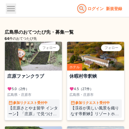
menu
search
ログイン
新規登録
広島県のおてつたび先・募集一覧
64
件のおてつたび先
フォロー
フォロー
ホテル
庄原ファンクラブ
休暇村帝釈峡
favorite
favorite
5.0
（2件）
4.5
（27件）
広島県・庄原市
広島県・庄原市
calendar_month
calendar_month
参加リクエスト受付中
参加リクエスト受付中
【庄原さとやま留学 インタ
【渓谷が美しい風景を織り
ーン】「庄原」で見つけ、
なす帝釈峡】リゾートホテ
ひろげよう！あなたの可能
ル内レストランのホールス
性 ～自分の未来を耕す！庄
タッフ募集♪