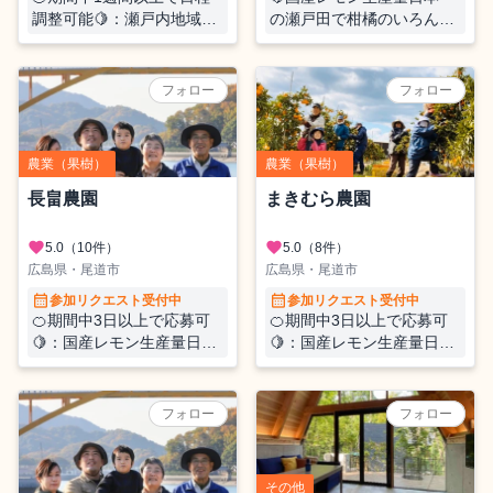
調整可能🍋：瀬戸内地域の
の瀬戸田で柑橘のいろんな
色んな柑橘が集まっている
お手伝いをしませんか？
選果場で選果作業のお手伝
（収穫・選果・ほか）🍊
いをしませんか？
フォロー
フォロー
農業（果樹）
農業（果樹）
長畠農園
まきむら農園
favorite
favorite
5.0
（10件）
5.0
（8件）
広島県・尾道市
広島県・尾道市
calendar_month
calendar_month
参加リクエスト受付中
参加リクエスト受付中
🍊期間中3日以上で応募可
🍊期間中3日以上で応募可
🍋：国産レモン生産量日本
🍋：国産レモン生産量日本
一の瀬戸田で柑橘収穫のお
一の瀬戸田で柑橘収穫のお
手伝いをしませんか？
手伝いをしませんか？
フォロー
フォロー
その他