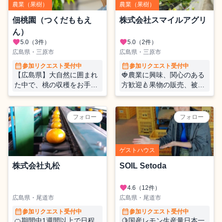
農業（果樹）
農業（果樹）
佃桃園（つくだももえ
株式会社スマイルアグリ
ん）
favorite
favorite
5.0
（3件）
5.0
（2件）
広島県・三原市
広島県・三原市
calendar_month
calendar_month
参加リクエスト受付中
参加リクエスト受付中
【広島県】大自然に囲まれ
🍓農業に興味、関心のある
た中で、桃の収穫をお手伝
方歓迎🍐果物の販売、被
い
覆、摘果作業の三原市大和
地域活性化おてつたび♪地
域の農家さんと交流できる
フォロー
フォロー
イベントあり♪
ゲストハウス
株式会社丸松
SOIL Setoda
favorite
4.6
（12件）
広島県・尾道市
広島県・尾道市
calendar_month
calendar_month
参加リクエスト受付中
参加リクエスト受付中
🍊期間中1週間以上で日程
🍋国産レモン生産量日本一