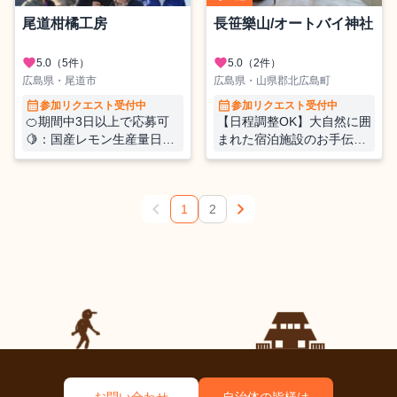
尾道柑橘工房
長笹樂山/オートバイ神社
favorite
favorite
5.0
（5件）
5.0
（2件）
広島県・尾道市
広島県・山県郡北広島町
calendar_month
calendar_month
参加リクエスト受付中
参加リクエスト受付中
🍊期間中3日以上で応募可
【日程調整OK】大自然に囲
🍋：国産レモン生産量日本
まれた宿泊施設のお手伝い
一の瀬戸田で柑橘収穫のお
してみませんか？？
手伝いをしませんか？
chevron_left
chevron_right
1
2