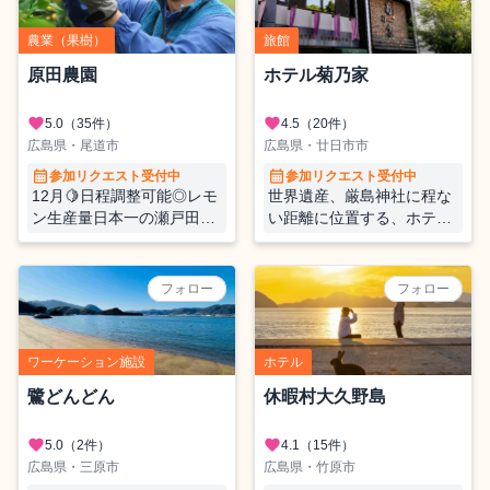
農業（果樹）
旅館
原田農園
ホテル菊乃家
favorite
favorite
5.0
（35件）
4.5
（20件）
広島県・尾道市
広島県・廿日市市
calendar_month
calendar_month
参加リクエスト受付中
参加リクエスト受付中
12月🍋日程調整可能◎レモ
世界遺産、厳島神社に程な
ン生産量日本一の瀬戸田で
い距離に位置する、ホテル
おてつたびをしませんか？
菊乃家。私達と一緒に、お
客様にとっての「思い出に
残る旅」のお手伝いをしま
フォロー
フォロー
せんか？
ワーケーション施設
ホテル
鷺どんどん
休暇村大久野島
favorite
favorite
5.0
（2件）
4.1
（15件）
広島県・三原市
広島県・竹原市