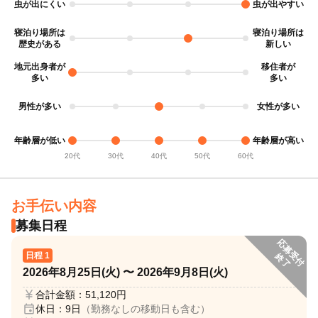
虫が出にくい
虫が出やすい
寝泊り場所は
寝泊り場所は
地元出身者が
移住者が
男性が多い
女性が多い
年齢層が低い
年齢層が高い
20代
30代
40代
50代
60代
お手伝い内容
募集日程
応
募
受
付
了
日程 1
終
2026年8月25日(火)
〜
2026年9月8日(火)
currency_yen
合計金額：51,120円
event
休日：9日
（勤務なしの移動日も含む）