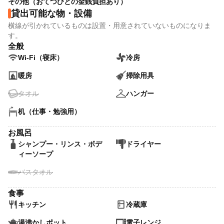
その他（おてつびとの金銭負担あり）
貸出可能な物・設備
横線が引かれているものは設置・用意されていないものになりま
す。
全般
Wi-Fi（寝床）
冷房
暖房
掃除用具
タオル
ハンガー
机（仕事・勉強用）
お風呂
シャンプー・リンス・ボデ
ドライヤー
ィーソープ
バスタオル
食事
キッチン
冷蔵庫
湯沸かしポット
電子レンジ