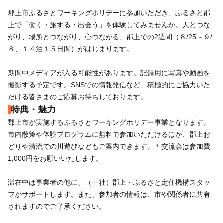
郡上市ふるさとワーキングホリデーに参加いただき、ふるさと郡
上で「働く・旅する・出会う」を体験してみませんか。人とつな
がり、場所とつながり、心つながる、郡上での2週間（８/25～９/
８、１４泊１５日間）がはじまります。
期間中メディアが入る可能性があります。記録用に写真や動画を
撮影する予定です。SNSでの情報発信など、積極的にご協力いた
だける皆さまのご応募お待ちしております。
特典・魅力
郡上市が実施するふるさとワーキングホリデー事業となります。
市内散策や体験プログラムに無料で参加いただけるほか、郡上お
どりや清流での川遊びなどもご案内できます。＊交流会は参加費
1,000円をお願いいたします。
滞在中は事業者の他に、（一社）郡上・ふるさと定住機構スタッ
フがサポートします。また、参加者の情報は、市や関係者に共有
されますのでご了承ください。