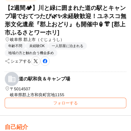
【2週間🏕️】川と緑に囲まれた道の駅とキャン
プ場でおてつたび🌿✨未経験歓迎！ユネスコ無
形文化遺産『郡上おどり』も開催中🏮👘 [郡上
市ふるさとワーホリ]
location_on
岐阜県 郡上市（ぐじょうし）
年齢不問
未経験OK
一人部屋に泊まれる
地域の方と触れ合う機会多め
share
シェアする
道の駅和良＆キャンプ場
location_on
〒5014507
岐阜県郡上市和良町宮地1155
フォローする
自己紹介