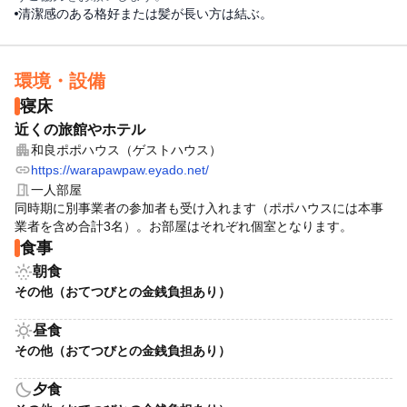
清潔感のある格好または髪が長い方は結ぶ。
環境・設備
寝床
近くの旅館やホテル
apartment
和良ポポハウス（ゲストハウス）
link
https://warapawpaw.eyado.net/
meeting_room
一人部屋
同時期に別事業者の参加者も受け入れます（ポポハウスには本事
業者を含め合計3名）。お部屋はそれぞれ個室となります。
食事
sunny_snowing
朝食
その他（おてつびとの金銭負担あり）
sunny
昼食
その他（おてつびとの金銭負担あり）
bedtime
夕食