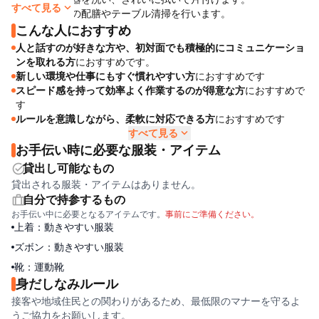
expand_more
すべて見る
レストランでの配膳やテーブル清掃を行います。
施設の庭や周囲の草を刈ったりします。
こんな人におすすめ
ロビーや共用部の清掃、ガラス窓の拭き掃除を行います。
人と話すのが好きな方や、初対面でも積極的にコミュニケーショ
ワークショップ用の道具や資料を準備し、会場設営を行います。
ンを取れる方
におすすめです。
共用設備の清掃とキャンプサイトの整備を行います。
新しい環境や仕事にもすぐ慣れやすい方
におすすめです
その他のお手伝い
スピード感を持って効率よく作業するのが得意な方
におすすめで
す
▼▼▼ ※以下の注意内容も必要に応じて編集してください※
ルールを意識しながら、柔軟に対応できる方
におすすめです
▼▼▼
expand_more
すべて見る
仕事の内容につきましては、予約の状況や店内の混雑具合、天候
お手伝い時に必要な服装・アイテム
などにより、休日の日数や作業内容を調整させていただく場合が
task_alt
貸出し可能なもの
ございます。変更の際は現場でご相談のうえ決定いたしますの
で、あらかじめご理解のうえお申し込みください。
貸出される服装・アイテムはありません。
trip
自分で持参するもの
★初日のオリエンテーションは賃金は発生しませんが、できるだ
お手伝い中に必要となるアイテムです。
事前にご準備ください。
け参加をお願いいたします。
上着：動きやすい服装
ズボン：動きやすい服装
靴：運動靴
身だしなみルール
接客や地域住民との関わりがあるため、最低限のマナーを守るよ
うご協力をお願いします。