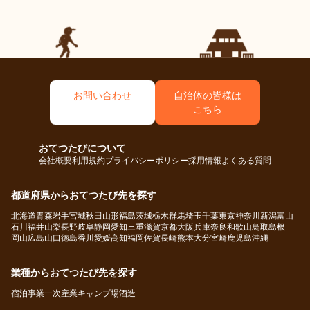
お問い合わせ
自治体の皆様は
こちら
おてつたびについて
会社概要
利用規約
プライバシーポリシー
採用情報
よくある質問
都道府県からおてつたび先を探す
北海道
青森
岩手
宮城
秋田
山形
福島
茨城
栃木
群馬
埼玉
千葉
東京
神奈川
新潟
富山
石川
福井
山梨
長野
岐阜
静岡
愛知
三重
滋賀
京都
大阪
兵庫
奈良
和歌山
鳥取
島根
岡山
広島
山口
徳島
香川
愛媛
高知
福岡
佐賀
長崎
熊本
大分
宮崎
鹿児島
沖縄
業種からおてつたび先を探す
宿泊事業
一次産業
キャンプ場
酒造