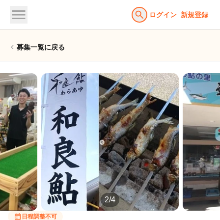
menu
search
ログイン
新規登録
chevron_left
募集一覧に戻る
2/4
calendar_month
日程調整不可