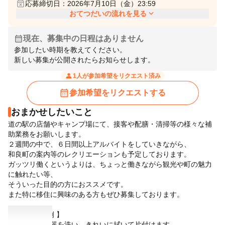
event_busy
応募締切日：2026年7月10日（金）23:59
expand_more
おてつだいの流れを見る
calendar_month
現在、募集中の日程はありません
参加したい時期を教えてください。
person
1人が参加希望をリクエスト済み
calendar_month
参加希望をリクエストする
おまかせしたいこと
道の駅の店舗やキャンプ場にて、接客や配膳・清掃等の様々な補
助業務をお願いします。
２週間の中で、６日間以上アルバイトをしていきながら、
和良町の案内等のレクリエーションも予定しております。
ガッツリ働くというよりは、ちょっと働きながら観光や町の魅力
に触れたい等、
そういった目的の方におススメです。
また特に移住に興味のある方もぜひ募集しております。
【 仕事内容 例 】
使用済みの食器を洗い、きれいに拭いて片付けます。